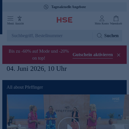
Gebührenfreie Hotline 0800 29 888 88
Menü
Ansicht
Mein Konto
Warenkorb
Suchen
Bis zu -60% auf Mode und -20%
Gutschein aktivieren
on top!
04. Juni 2026, 10 Uhr
All about Pfeffinger