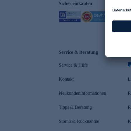
Sicher einkaufen
Service & Beratung
Z
Service & Hilfe
s
Kontakt
L
Neukundeninformationen
R
Tipps & Beratung
R
Storno & Rücknahme
K