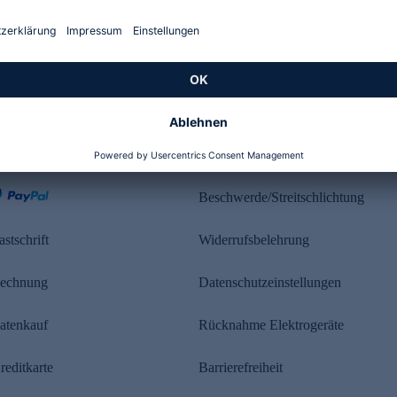
Kundenbewertung
ahlung
Rechtliches
Beschwerde/Streitschlichtung
astschrift
Widerrufsbelehrung
echnung
Datenschutzeinstellungen
atenkauf
Rücknahme Elektrogeräte
reditkarte
Barrierefreiheit