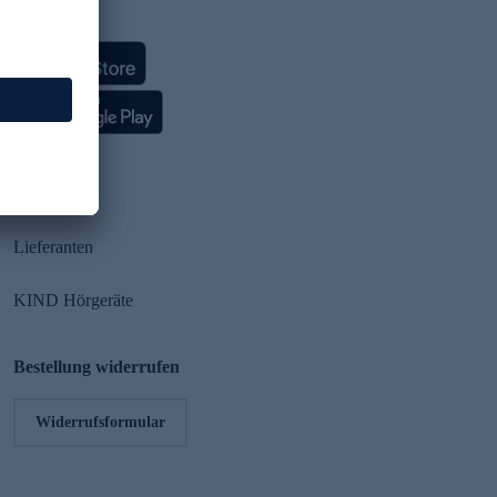
HSE App
Partner
Lieferanten
KIND Hörgeräte
Bestellung widerrufen
Widerrufsformular