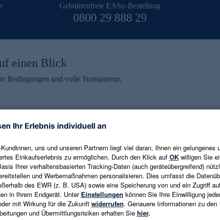
e
Gebührenfreie EASy-Bestellung
0800 29 888 29
uf einen Blick
aire Bedingungen und volle Transparenz.
ein erhalten
eren und aktuelle Trends,
E-Mail-Adresse eingeben
alten. Als Dankeschön
ne Abmeldung ist jederzeit in
Es gelten die
Datenschutzrichtlinien
un