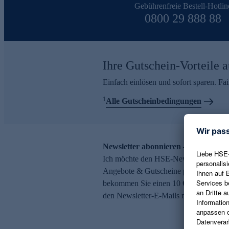
Gebührenfreie Bestell-Hotlin
0800 29 888 88
Ihre Gutschein-Vorteile a
Einfach einlösen und sofort sparen. F
1
Alle Gutscheinbedingungen
Newsletter abonnieren – 10 € Gutsch
Ich möchte den HSE-Newsletter abonni
Angebote & Gutscheine per E-Mail erh
bekommen Sie einen 10 € Gutschein. Ei
den Newsletter-E-Mails möglich.