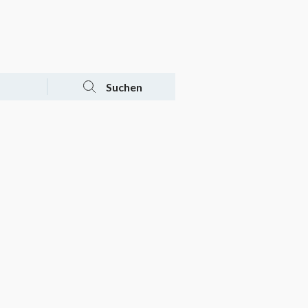
Tagesaktuelle Angebote
Mein Konto
Warenkorb
Suchen
n