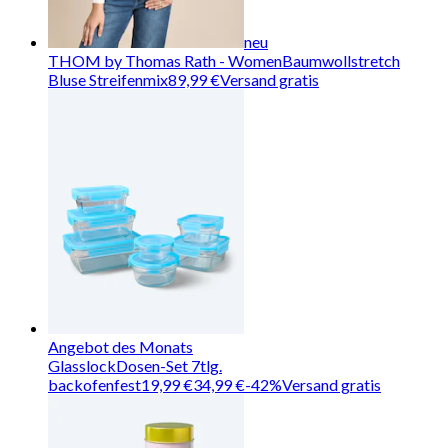
neu
THOM by Thomas Rath - Women
Baumwollstretch
Bluse Streifenmix
89,99 €
Versand gratis
Angebot des Monats
Glasslock
Dosen-Set 7tlg.
backofenfest
19,99 €
34,99 €
-
42
%
Versand gratis