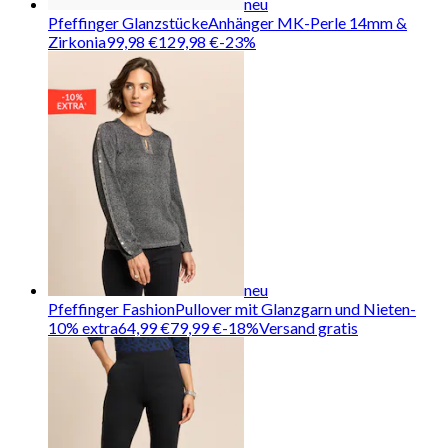
neu
Pfeffinger Glanzstücke
Anhänger MK-Perle 14mm &
Zirkonia
99,98 €
129,98 €
-
23
%
neu
Pfeffinger Fashion
Pullover mit Glanzgarn und Nieten
-
10
% extra
64,99 €
79,99 €
-
18
%
Versand gratis