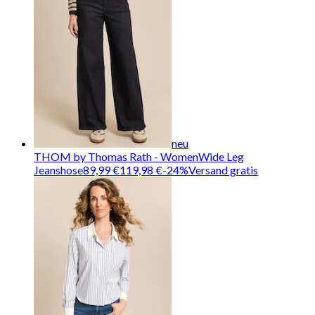
neu
THOM by Thomas Rath - Women
Wide Leg
Jeanshose
89,99 €
119,98 €
-
24
%
Versand gratis