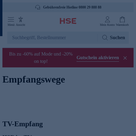
Gebührenfreie Hotline 0800 29 888 88
Menü
Ansicht
Mein Konto
Warenkorb
Suchen
Bis zu -60% auf Mode und -20%
Gutschein aktivieren
on top!
Empfangswege
TV-Empfang