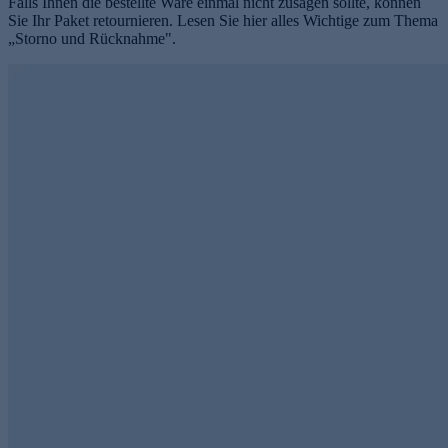
Falls Ihnen die bestellte Ware einmal nicht zusagen sollte, können
Sie Ihr Paket retournieren. Lesen Sie hier alles Wichtige zum Thema
„Storno und Rücknahme".