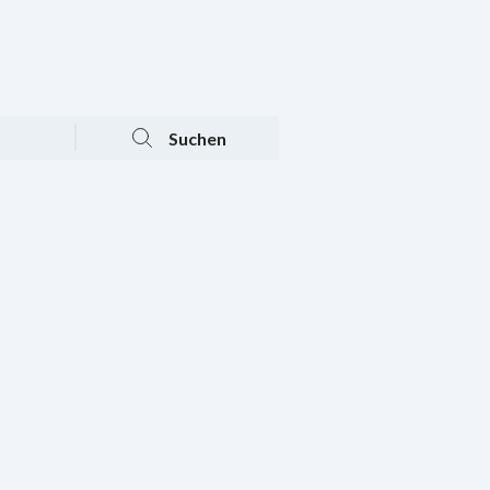
Tagesaktuelle Angebote
Mein Konto
Warenkorb
Suchen
n