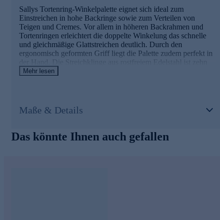
Sallys Tortenring-Winkelpalette eignet sich ideal zum
Einstreichen in hohe Backringe sowie zum Verteilen von
Teigen und Cremes. Vor allem in höheren Backrahmen und
Tortenringen erleichtert die doppelte Winkelung das schnelle
und gleichmäßige Glattstreichen deutlich. Durch den
ergonomisch geformten Griff liegt die Palette zudem perfekt in
der Hand. Die Streichklinge aus rostfreiem Edelstahl ist zehn
Zentimeter lang und passt ideal zu Sallys 10-Zentimeter-
Mehr lesen
Tortenring. Ein vielseitiges Werkzeug für noch mehr Freude
und Perfektion in der heimischen Backstube.
Maße & Details
Die Details im Überblick
Klinge aus rostfreiem Edelstahl
Das könnte Ihnen auch gefallen
Streichklinge ca. 10 cm
ergonomischer Kunststoffgriff, zweifach genietet
ideale Winkel zum Einstreichen in Tortenringe
für die Spülmaschine geeignet
Jetzt gleich bequem online bestellen und schon bald noch
perfekter Backen.