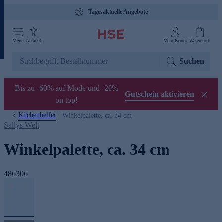
Tagesaktuelle Angebote
Menü
Ansicht
Mein Konto
Warenkorb
Suchen
Bis zu -60% auf Mode und -20%
Gutschein aktivieren
on top!
Küchenhelfer
Winkelpalette, ca. 34 cm
Sallys Welt
Winkelpalette, ca. 34 cm
486306