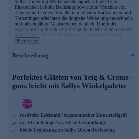
Sallys Tortenring-Winkelpalette eignet sich ideal zum
Einstreichen in hohe Backringe sowie zum Verteilen von
Teigen und Cremes. Vor allem in höheren Backrahmen und
Tortenringen erleichtert die doppelte Winkelung das schnelle
und gleichmäßige Glattstreichen deutlich. Durch den
ergonomisch geformten Griff liegt die Palette zudem perfekt
in der Hand. Die Streichklinge aus rostfreiem Edelstahl
ist zehn Zentimeter lang und passt ideal zu Sallys 10-
Mehr lesen
Zentimeter-Tortenring. Ein vielseitiges Werkzeug für noch
mehr Freude und Perfektion in der heimischen Backstube.
Beschreibung
Die Details im Überblick
Perfektes Glätten von Teig & Creme -
Klinge aus rostfreiem Edelstahl
Streichklinge ca. 10 cm
ganz leicht mit Sallys Winkelpalette
ergonomischer Kunststoffgriff, zweifach genietet
ideale Winkel zum Einstreichen in Tortenringe
für die Spülmaschine geeignet
Jetzt gleich bequem online bestellen und schon bald
rostfreier Edelstahl / ergonomischer Kunststoffgriff
noch perfekter Backen.
ca. 10 cm Klinge / ca. 34 cm Gesamtlänge
ideale Ergänzung zu Sallys 10-cm-Tortenring