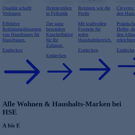
Qualität schafft
Heimtextilien
Reinigen wie die
Cleveres 
Vertrauen
in Felloptik
Profis
den Haus
Effektive
Der ganz
Mit kraftvollen
Praktisch
Reinigungslösungen
besondere
Formeln für
Helfer, di
von Hausfrauen für
Kuschelfaktor
jeden
den Allta
Hausfrauen.
für Ihr
Haushaltsbereich.
erleichter
Zuhause.
Entdecken
Entdecken
Entdecke
Entdecken
Alle Wohnen & Haushalts-Marken bei
HSE
A bis E