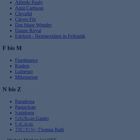
Alfredo Pauly
Anni Carlsson
Clevaful
Clever Fix
Das blaue Wunder
Daune Royal
Edelzeit - Heimtextilien in Felloptik
F bis M
e
Flambiance
Kuders
Lumesso
Mikronesse
N bis Z
Paradessa
Pastaclean
S
Sanidorm
c
K
W
Schillings Gastro
h
os
o
K
Vi
Solutions
M
m
m
h
oc
ta
THOM by Thomas Rath
o
u
et
n
h
lit