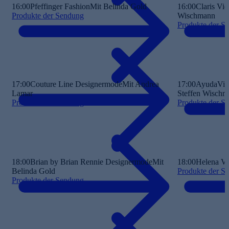
16:00
Pfeffinger Fashion
Mit Belinda Gold
16:00
Claris Vi
Produkte der Sendung
Wischmann
Produkte der S
17:00
Couture Line Designermode
Mit Andrea
17:00
AyudaVita
Lamar
Steffen Wisch
Produkte der Sendung
Produkte der S
18:00
Brian by Brian Rennie Designermode
Mit
18:00
Helena V
Belinda Gold
Produkte der S
Produkte der Sendung