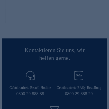
S
E
r
e
E
x
e
a
T
tr
n
m
V
a
d
s
Kontaktieren Sie uns, wir
helfen gerne.
Gebührenfreie Bestell-Hotline
Gebührenfreie EASy-Bestellung
0800 29 888 88
0800 29 888 29