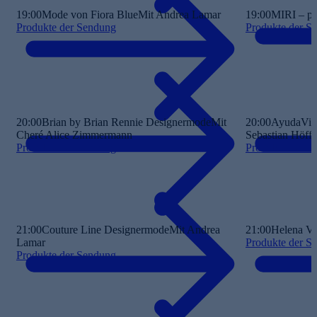
19:00
Mode von Fiora Blue
Mit Andrea Lamar
19:00
MIRI – pr
Produkte der Sendung
Produkte der S
20:00
Brian by Brian Rennie Designermode
Mit
20:00
AyudaVita
Cheré Alice Zimmermann
Sebastian Höffn
Produkte der Sendung
Produkte der S
21:00
Couture Line Designermode
Mit Andrea
21:00
Helena V
Lamar
Produkte der S
Produkte der Sendung