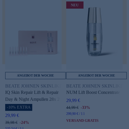
NEU
e
ANGEBOT DER WOCHE
ANGEBOT DER WOCHE
n
BEATE JOHNEN SKINLIKE Biotiq
BEATE JOHNEN SKINLIKE Nu
IQ Skin Repair Lift & Repair
NUM Lift Boost Concentrate
B
Day & Night Ampullen 28x 2
29,99 €
ml
-10% EXTRA
44,99 €
-33%
299,90 € / 1 l
29,99 €
VERSAND GRATIS
39,98 €
-24%
535,54 € / 1 l