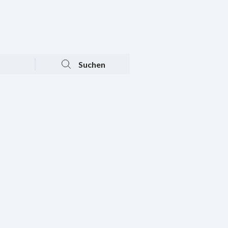
Tagesaktuelle Angebote
Mein Konto
Warenkorb
Suchen
n