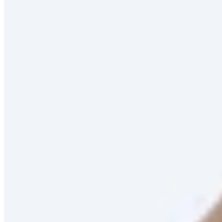
Außenmaterial
Saison
Sortieren
Empfohlen
Neuheiten
Reduzierungen
Preis aufsteigend
Preis absteigend
Zuletzt im TV
Filter
48 von 100 Produkten