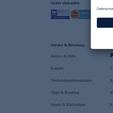
Sicher einkaufen
Service & Beratung
Z
Service & Hilfe
s
Kontakt
L
Neukundeninformationen
R
Tipps & Beratung
R
Storno & Rücknahme
K