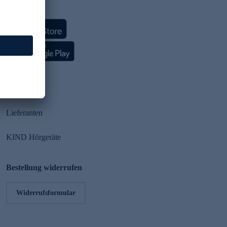
HSE App
Partner
Lieferanten
KIND Hörgeräte
Bestellung widerrufen
Widerrufsformular