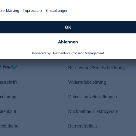
Kundenbewertung
ahlung
Rechtliches
Beschwerde/Streitschlichtung
astschrift
Widerrufsbelehrung
echnung
Datenschutzeinstellungen
atenkauf
Rücknahme Elektrogeräte
reditkarte
Barrierefreiheit