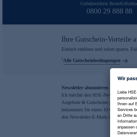
Gebührenfreie Bestell-Hotlin
0800 29 888 88
Ihre Gutschein-Vorteile a
Einfach einlösen und sofort sparen. F
1
Alle Gutscheinbedingungen
Newsletter abonnieren – 10 € Gutsch
Ich möchte den HSE-Newsletter abonni
Angebote & Gutscheine per E-Mail erh
bekommen Sie einen 10 € Gutschein. Ei
den Newsletter-E-Mails möglich.