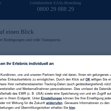
e
Gebührenfreie EASy-Bestellung
0800 29 888 29
uf einen Blick
aire Bedingungen und volle Transparenz.
ein erhalten
eren und aktuelle Trends,
E-Mail-Adresse eingeben
alten. Als Dankeschön
ne Abmeldung ist jederzeit in
Es gelten die
Datenschutzrichtlinien
un