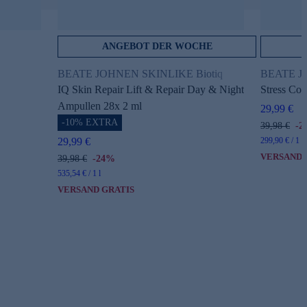
ANGEBOT DER WOCHE
BEATE JOHNEN SKINLIKE Biotiq
BEATE JO
IQ Skin Repair Lift & Repair Day & Night
Stress Cont
Ampullen 28x 2 ml
29,99 €
-10% EXTRA
39,98 €
-2
299,90 € / 1 l
29,99 €
VERSAND 
39,98 €
-24%
535,54 € / 1 l
VERSAND GRATIS