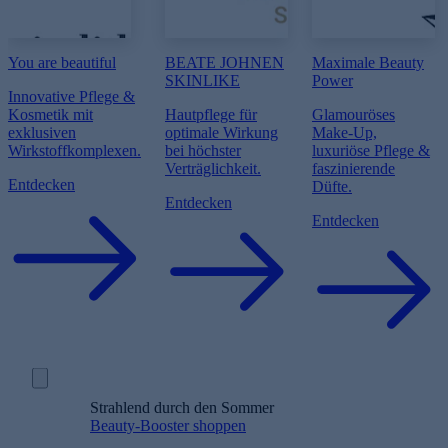
You are beautiful
BEATE JOHNEN
Maximale Beauty
SKINLIKE
Power
Innovative Pflege &
Kosmetik mit
Hautpflege für
Glamouröses
exklusiven
optimale Wirkung
Make-Up,
Wirkstoffkomplexen.
bei höchster
luxuriöse Pflege &
Verträglichkeit.
faszinierende
Entdecken
Düfte.
Entdecken
Entdecken
Strahlend durch den Sommer
Beauty-Booster shoppen