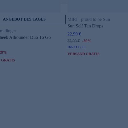
MIRI - proud to be Sun
ANGEBOT DES TAGES
Sun Self Tan Drops
hmidinger
22,99 €
heek Allrounder Duo To Go
32,99 €
-30%
766,33 € / 1 l
28%
VERSAND GRATIS
 GRATIS