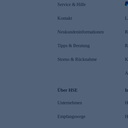
Service & Hilfe
Kontakt
L
Neukundeninformationen
R
Tipps & Beratung
R
Storno & Rücknahme
K
A
Über HSE
I
Unternehmen
H
Empfangswege
H