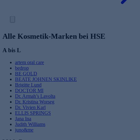
Alle Kosmetik-Marken bei HSE
A bis L
artem oral care
bedrop
BE GOLD
BEATE JOHNEN SKINLIKE
s
Brigitte Lund
DOCTOR MI
Dr. Armah’s Lavolta
Dr. Kristina Worseg
Dr. Vivien Karl
ELLIS SPRINGS
Jana Ina
Judith Williams
juno&me