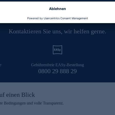
Kontaktieren Sie uns, wir helfen gerne.
e
Gebührenfreie EASy-Bestellung
0800 29 888 29
uf einen Blick
aire Bedingungen und volle Transparenz.