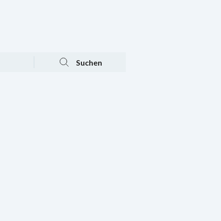
Tagesaktuelle Angebote
Mein Konto
Warenkorb
Suchen
n