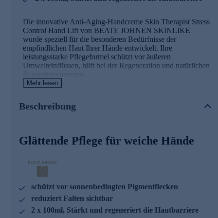
Die innovative Anti-Aging-Handcreme Skin Therapist Stress
Control Hand Lift von BEATE JOHNEN SKINLIKE
wurde speziell für die besonderen Bedürfnisse der
empfindlichen Haut Ihrer Hände entwickelt. Ihre
leistungsstarke Pflegeformel schützt vor äußeren
Umwelteinflüssen, hilft bei der Regeneration und natürlichen
Reparaturprozessen.
Mehr lesen
Indem sie den Cortisol- und Stresspegel reguliert und die
Kollagenbildung fördert, werden Falten sichtbar minimiert.
Beschreibung
Gleichzeitig beugt sie effektiv sonnenbedingten
Pigmentflecken vor, für ein insgesamt ebenmäßigeres und
frisches Hautbild.
Glättende Pflege für weiche Hände
Der reichhaltige Wirkstoffmix stärkt die Hautbarriere
nachhaltig, spendet intensive Pflege, sorgt für eine
verbesserte Elastizität und ein angenehm weiches
Hautgefühl. Das Ergebnis:
glatte, geschmeidige, aber widerstandsfähige Hände.
schützt vor sonnenbedingten Pigmentflecken
reduziert Falten sichtbar
Die wichtigsten Aktivstoffe und ihre Wirkung
2 x 100ml, Stärkt und regeneriert die Hautbarriere