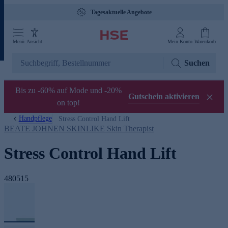
Tagesaktuelle Angebote
Menü
Ansicht
Mein Konto
Warenkorb
Suchen
Bis zu -60% auf Mode und -20%
Gutschein aktivieren
on top!
Handpflege
Stress Control Hand Lift
BEATE JOHNEN SKINLIKE Skin Therapist
Stress Control Hand Lift
480515