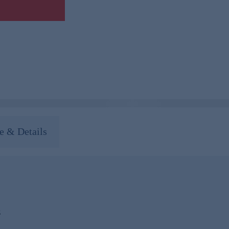
 & Details
z