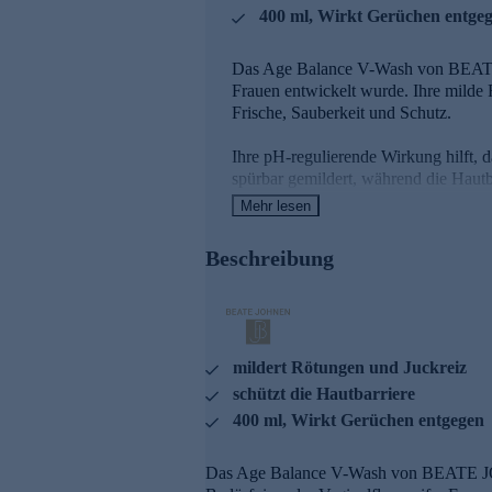
400 ml, Wirkt Gerüchen entge
Das Age Balance V-Wash von BEATE J
Frauen entwickelt wurde. Ihre milde 
Frische, Sauberkeit und Schutz.
Ihre pH-regulierende Wirkung hilft, 
spürbar gemildert, während die Hautba
Mehr lesen
Schließlich spendet und bindet Hyalu
Beschreibung
Pflegenden und beruhigende
Hyaluronsäure
Ein 100 % natürlicher, bioverfügbarer
mildert Rötungen und Juckreiz
Spendet und bindet intensiv Feuch
schützt die Hautbarriere
Hemmt den Feuchtigkeitsverlust
400 ml, Wirkt Gerüchen entgegen
Polstert das Bindegewebe auf
Das Age Balance V-Wash von BEATE JOHN
Biolin