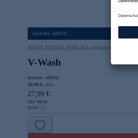
Bestellnr. 480858
BEATE JOHNEN SKINLIKE Age Balance
V-Wash
Bestellnr.
480858
32,99 €
-15%
27,99 €
inkl. MwSt.
69,98 € / 1 l