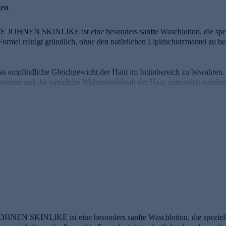
gen
OHNEN SKINLIKE ist eine besonders sanfte Waschlotion, die speziell
Formel reinigt gründlich, ohne den natürlichen Lipidschutzmantel zu be
das empfindliche Gleichgewicht der Haut im Intimbereich zu bewahren.
rriere und die natürliche Widerstandskraft der Haut unterstützt werden
ronsäure langfristig Feuchtigkeit – für ein angenehm gepflegtes und 
 Wirkstoffe
 Wirkstoff.
tigkeit in allen Hautschichten
EN SKINLIKE ist eine besonders sanfte Waschlotion, die speziell 