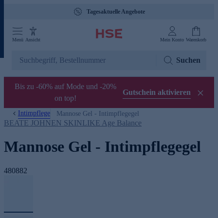
Tagesaktuelle Angebote
Menü
Ansicht
Mein Konto
Warenkorb
Suchen
Bis zu -60% auf Mode und -20%
Gutschein aktivieren
on top!
Intimpflege
Mannose Gel - Intimpflegegel
BEATE JOHNEN SKINLIKE Age Balance
Mannose Gel - Intimpflegegel
480882