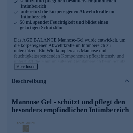
schützt und pflegt den besonders empfindlichen
Intimbereich
unterstüzt die körpereigenen Abwehrkräfte im
Intimbereich
50 ml, spendet Feuchtigkeit und bildet einen
gelartigen Schutzfilm
Das AGE BALANCE Mannose-Gel wurde entwickelt, um
die körpereigenen Abwehrkräfte im Intimbereich zu
unterstützen. Ein Wirkkomplex aus Mannose und
feuchtigkeitsspendenden Komponenten pflegt intensiv und
unterstützt die Haut im äußeren Genitalbereich beim Schutz
vor Infektionen. Es fördert die ausgeglichene Hautflora im
Mehr lesen
äußeren Genitalbereich und schenkt ein wohliges Gefühl.
Beschreibung
Intimpflege-Gel stärkt das Immunsystem
Eine aufeinander abgestimmte Kombination wertvoller
Mannose Gel - schützt und pflegt den
Inhaltsstoffe schützt und pflegt den besonders empfindlichen
Intimbereich und bringt die weibliche Hautflora wieder ins
besonders empfindlichen Intimbereich
Gleichgewicht. Der pH-Wert wird reguliert, Irritationen
gemildert und das Immunsystem wird reaktiviert.
- Schutz vor Infektionen, z.B. einer Blasenentzündung
- Fördert die intakte Hautflora im äußeren Genitalbereich