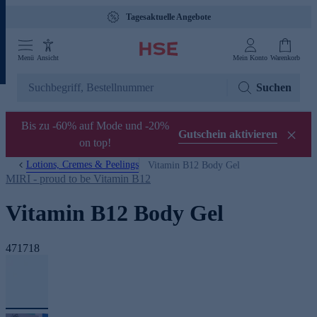
Tagesaktuelle Angebote
Menü
Ansicht
Mein Konto
Warenkorb
Suchen
Bis zu -60% auf Mode und -20%
Gutschein aktivieren
on top!
Lotions, Cremes & Peelings
Vitamin B12 Body Gel
MIRI - proud to be Vitamin B12
Vitamin B12 Body Gel
471718