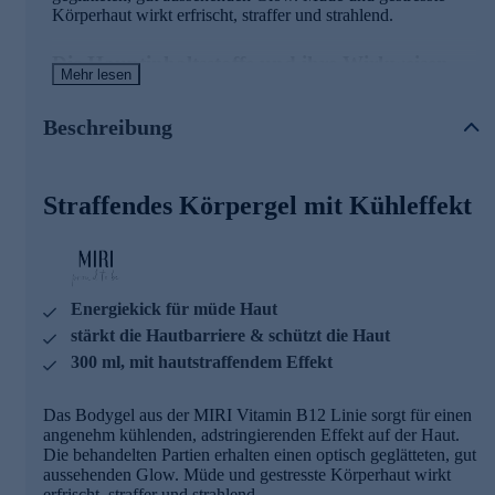
Körperhaut wirkt erfrischt, straffer und strahlend.
Die Hauptinhaltsstoffe und ihre Wirkweisen
Mehr lesen
Frescolat®
Beschreibung
Verleiht einen angenehmen und langanhaltenden
Kühleffekt für ein angenehmes Hautgefühl
Kann gegen Körpergeruch wirken
Straffendes Körpergel mit Kühleffekt
GLYCERIN
Wirkt feuchtigkeitsspendend
CROSSLINKED HYALURONSÄURE
Energiekick für müde Haut
Ist ein Polysaccharid und natürlicher Bestandteil u. a. der
stärkt die Hautbarriere & schützt die Haut
Dermis
300 ml, mit hautstraffendem Effekt
Ihre effektivere feuchtigkeitsbindende Wirkung ergibt
sich daraus, dass sie ihren Hydratmantel erst nach
mehreren Stunden abgibt und auf diese Weise über einen
Das Bodygel aus der MIRI Vitamin B12 Linie sorgt für einen
langen Zeitraum wirkt
angenehm kühlenden, adstringierenden Effekt auf der Haut.
Sorgt für einen optisch hautstraffenden und glättenden
Die behandelten Partien erhalten einen optisch geglätteten, gut
Effekt
aussehenden Glow. Müde und gestresste Körperhaut wirkt
erfrischt, straffer und strahlend.