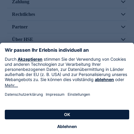
Zahlung
Rechtliches
Partner
Über HSE
Im TV
HSE International
Versand durch
Folge uns
AGB
Datenschutz
Impressum
Alle Rechte vorbehalten. Alle Preise inkl. gesetzlicher MwSt., zzgl. Versandkosten.