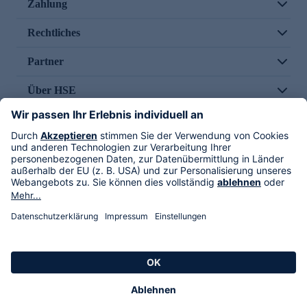
Zahlung
Rechtliches
Partner
Über HSE
Im TV
HSE International
Versand durch
Folge uns
AGB
Datenschutz
Impressum
Alle Rechte vorbehalten. Alle Preise inkl. gesetzlicher MwSt., zzgl. Versandkosten.