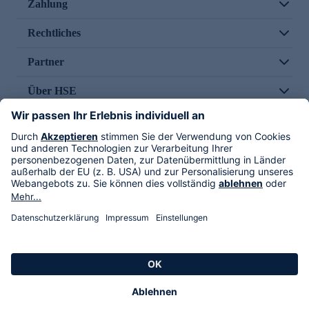
Zahlung
Rechtliches
Partner
Über HSE
Im TV
HSE International
Versand durch
Folge uns
AGB
Datenschutz
Impressum
Alle Rechte vorbehalten. Alle Preise inkl. gesetzlicher MwSt., zzgl. Versandkosten.