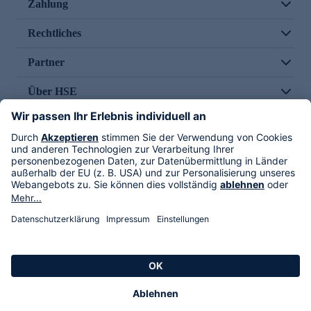
Zahlung
Rechtliches
Partner
Über HSE
Im TV
HSE International
Versand durch
Folge uns
AGB
Datenschutz
Impressum
Alle Rechte vorbehalten. Alle Preise inkl. gesetzlicher MwSt., zzgl. Versandkosten.