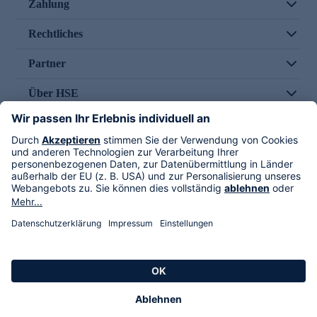
Zahlung
Rechtliches
Partner
Über HSE
Im TV
HSE International
Versand durch
Folge uns
AGB
Datenschutz
Impressum
Alle Rechte vorbehalten. Alle Preise inkl. gesetzlicher MwSt., zzgl. Versandkosten.