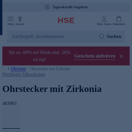
Tagesaktuelle Angebote
Menü
Ansicht
Mein Konto
Warenkorb
Suchen
Bis zu -60% auf Mode und -20%
Gutschein aktivieren
on top!
Ohrringe
Ohrstecker mit Zirkonia
Pfeffinger Silberdesign
Ohrstecker mit Zirkonia
483083