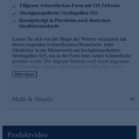
Filigrane Schneeflocken-Form mit 110 Zirkonia
Hochglanzpoliertes Sterlingsilber 925
Handgefertigt in Pforzheim nach deutschen
Qualitätsstandards
Lassen Sie sich von der Magie des Winters verzaubern mit
diesen exquisiten Schneeflocken-Ohrsteckern. Jeder
Ohrstecker ist ein Meisterwerk aus hochglanzpoliertem
Sterlingsilber 925, das in der Form einer zarten Schneeflocke
gestaltet wurde. Die filigrane Struktur wird durch insgesamt
110 funkelnde Zirkonia im brillanten Schliff zum Leben
erweckt, die das Licht in tausend Facetten brechen und Ihrem
Mehr lesen
Outfit einen Hauch von winterlichem Zauber verleihen. Mit
einem Durchmesser von 1,66 cm sind diese Ohrstecker ein
perfekter Blickfang, der dennoch elegant und dezent wirkt.
Jedes Schmuckstück wird in der renommierten Pforzheimer
Maße & Details
Manufaktur von Eva-Maria Pfeffinger nach höchsten
deutschen Qualitätsstandards handgefertigt und sorgfältig
geprüft. Die sichere Ohrmutter sorgt für bequemen und
zuverlässigen Halt. Ob als festlicher Schmuck für die
Winterzeit oder als zeitloses Accessoire für jeden Tag - diese
Ohrstecker bringen den magischen Glanz einer verschneiten
Produktvideo
Winterlandschaft direkt zu Ihnen.