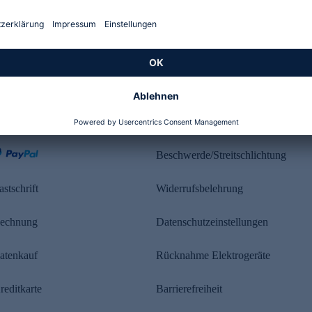
Kundenbewertung
ahlung
Rechtliches
Beschwerde/Streitschlichtung
astschrift
Widerrufsbelehrung
echnung
Datenschutzeinstellungen
atenkauf
Rücknahme Elektrogeräte
reditkarte
Barrierefreiheit