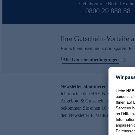
Gebührenfreie Bestell-Hotlin
0800 29 888 88
Ihre Gutschein-Vorteile a
Einfach einlösen und sofort sparen. F
1
Alle Gutscheinbedingungen
Newsletter abonnieren – 10 € Gutsch
Ich möchte den HSE-Newsletter abonni
Angebote & Gutscheine per E-Mail erh
bekommen Sie einen 10 € Gutschein. Ei
den Newsletter-E-Mails möglich.