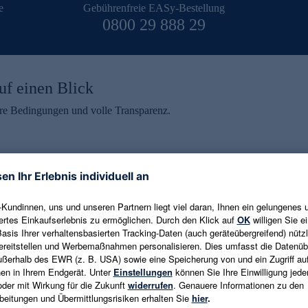
e
Gebührenfreie EASy-Bestellung
0800 29 888 29
uf einen Blick
aire Bedingungen und volle Transparenz.
ein erhalten
eren und aktuelle Trends,
E-Mail-Adresse eingeben
alten. Als Dankeschön
ne Abmeldung ist jederzeit in
Es gelten die
Datenschutzrichtlinien
un