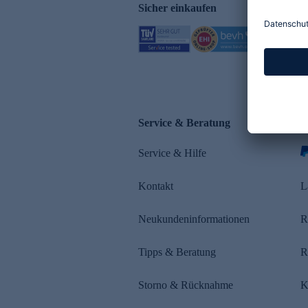
Sicher einkaufen
Service & Beratung
Z
Service & Hilfe
Kontakt
L
Neukundeninformationen
R
Tipps & Beratung
R
Storno & Rücknahme
K