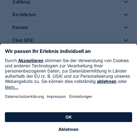
Zahlung
Rechtliches
Partner
Über HSE
Im TV
HSE International
Versand durch
Folge uns
AGB
Datenschutz
Impressum
Alle Rechte vorbehalten. Alle Preise inkl. gesetzlicher MwSt., zzgl. Versandkosten.