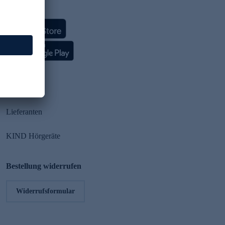
HSE App
Partner
Lieferanten
KIND Hörgeräte
Bestellung widerrufen
Widerrufsformular