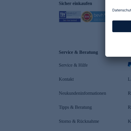
Sicher einkaufen
Service & Beratung
Z
Service & Hilfe
Kontakt
L
Neukundeninformationen
R
Tipps & Beratung
R
Storno & Rücknahme
K