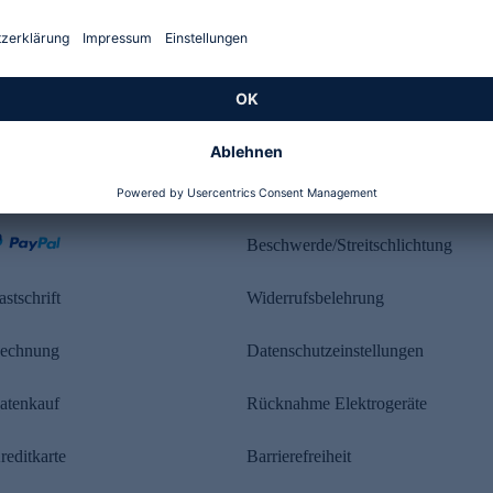
Kundenbewertung
ahlung
Rechtliches
Beschwerde/Streitschlichtung
astschrift
Widerrufsbelehrung
echnung
Datenschutzeinstellungen
atenkauf
Rücknahme Elektrogeräte
reditkarte
Barrierefreiheit