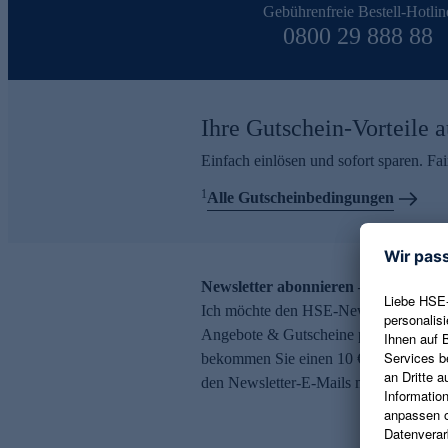
Gebührenfreie Bestell-Hotlin
0800 29 888 88
Ihre Gutschein-Vorteile a
Einfach einlösen und sofort sparen. F
1
Alle Gutscheinbedingungen
Newsletter abonnieren – 10 € Gutsch
Ich möchte den HSE-Newsletter abonni
Angebote & Gutscheine per E-Mail erh
bekommen Sie einen 10 € Gutschein. Ei
den Newsletter-E-Mails möglich.