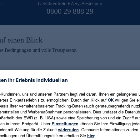
e
Gebührenfreie EASy-Bestellung
0800 29 888 29
uf einen Blick
aire Bedingungen und volle Transparenz.
ein erhalten
eren und aktuelle Trends,
E-Mail-Adresse eingeben
alten. Als Dankeschön
ne Abmeldung ist jederzeit in
Es gelten die
Datenschutzrichtlinien
un