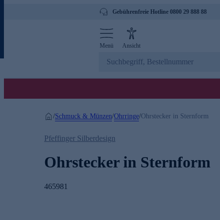
Gebührenfreie Hotline 0800 29 888 88
Menü
Ansicht
Schmuck & Münzen
Ohrringe
/
/
/
Ohrstecker in Sternform
Pfeffinger Silberdesign
Ohrstecker in Sternform
465981