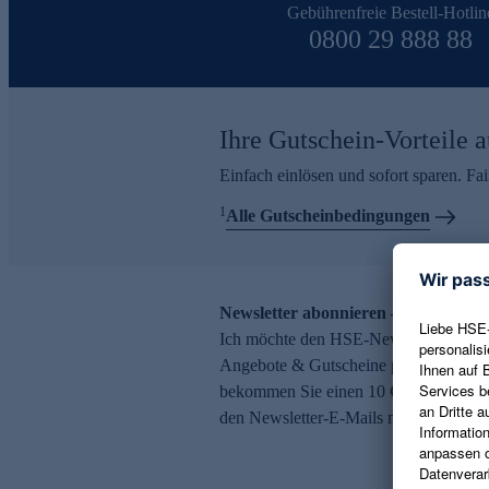
Gebührenfreie Bestell-Hotlin
0800 29 888 88
Ihre Gutschein-Vorteile a
Einfach einlösen und sofort sparen. F
1
Alle Gutscheinbedingungen
Newsletter abonnieren – 10 € Gutsch
Ich möchte den HSE-Newsletter abonni
Angebote & Gutscheine per E-Mail erh
bekommen Sie einen 10 € Gutschein. Ei
den Newsletter-E-Mails möglich.