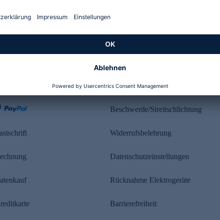
Kundenbewertung
ahlung
Rechtliches
Beschwerde/Streitschlichtung
astschrift
Widerrufsbelehrung
echnung
Datenschutzeinstellungen
atenkauf
Rücknahme Elektrogeräte
reditkarte
Barrierefreiheit