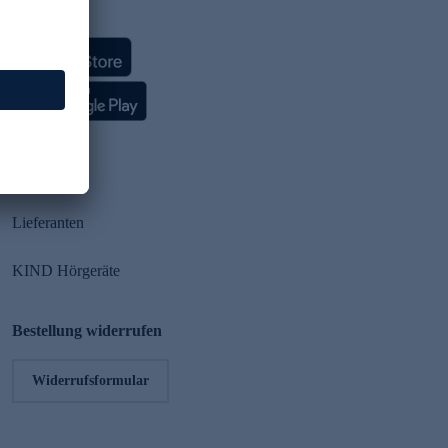
HSE App
Partner
Lieferanten
KIND Hörgeräte
Bestellung widerrufen
Widerrufsformular