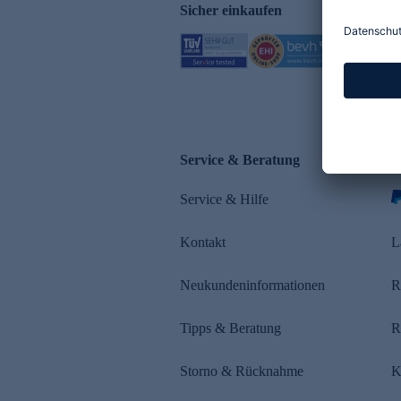
Sicher einkaufen
Service & Beratung
Z
Service & Hilfe
Kontakt
L
Neukundeninformationen
R
Tipps & Beratung
R
Storno & Rücknahme
K