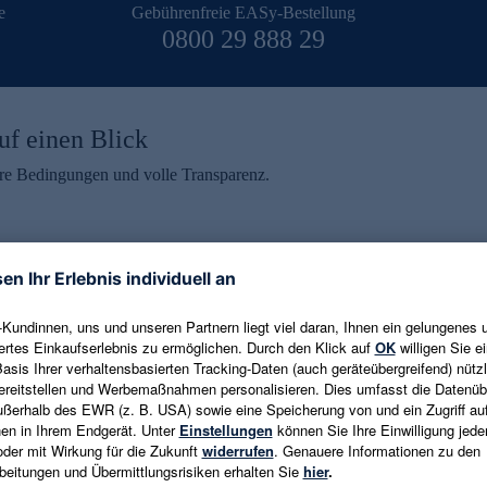
e
Gebührenfreie EASy-Bestellung
0800 29 888 29
uf einen Blick
aire Bedingungen und volle Transparenz.
ein erhalten
eren und aktuelle Trends,
E-Mail-Adresse eingeben
alten. Als Dankeschön
ne Abmeldung ist jederzeit in
Es gelten die
Datenschutzrichtlinien
un