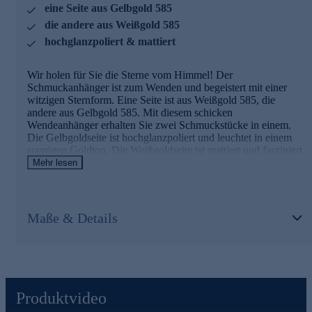
in unserer Qualitätssicherung sowie seitens unserer
eine Seite aus Gelbgold 585
Lieferanten strengste Prüfprozesse. Unter anderem gehört
die andere aus Weißgold 585
dazu die Prüfung auf Konformität mit den Bestimmungen
hochglanzpoliert & mattiert
der Schweizer Edelmetallkontrollgesetzgebung.
Jetzt bequem online bestellen.
Wir holen für Sie die Sterne vom Himmel! Der
Schmuckanhänger ist zum Wenden und begeistert mit einer
witzigen Sternform. Eine Seite ist aus Weißgold 585, die
andere aus Gelbgold 585. Mit diesem schicken
Wendeanhänger erhalten Sie zwei Schmuckstücke in einem.
Die Gelbgoldseite ist hochglanzpoliert und leuchtet in einem
sonnigen Goldton. Die Weißgoldseite ist mattiert und fasziniert
mit kühl-elegantem Charme.
Mehr lesen
Hinweis
:
Die abgebildete Kette ist nicht im Lieferumfang
enthalten. Passende Ketten zu diesem Anhänger finden Sie im
Halskettensortiment gleich hier bei HSE.de.
Maße & Details
Ihr Vorteil: Schmuck in geprüfter Top-Qualität
Was die Qualität unserer Schmuckstücke angeht, gehen wir
keine Kompromisse ein. Unsere Schmuckwaren durchlaufen in
unserer Qualitätssicherung sowie seitens unserer Lieferanten
Produktvideo
strengste Prüfprozesse. Unter anderem gehört dazu die Prüfung