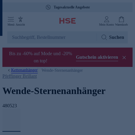
Tagesaktuelle Angebote
Menü
Ansicht
Mein Konto
Warenkorb
Suchen
Bis zu -60% auf Mode und -20%
Gutschein aktivieren
on top!
Kettenanhänger
Wende-Sternenanhänger
Pfeffinger Brillant
Wende-Sternenanhänger
480523