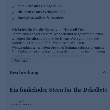
eine Seite aus Gelbgold 585
die andere aus Weißgold 585
hochglanzpoliert & mattiert
Wir holen für Sie die Sterne vom Himmel! Der
Schmuckanhänger ist zum Wenden und begeistert mit einer
witzigen Sternform. Eine Seite ist aus Weißgold 585, die
andere aus Gelbgold 585. Mit diesem schicken
Wendeanhänger erhalten Sie zwei Schmuckstücke in einem.
Die Gelbgoldseite ist hochglanzpoliert und leuchtet in einem
sonnigen Goldton. Die Weißgoldseite ist mattiert und
fasziniert mit kühl-elegantem Charme.
Mehr lesen
Hinweis
:
Die abgebildete Kette ist nicht im Lieferumfang
Beschreibung
enthalten. Passende Ketten zu diesem Anhänger finden Sie
im Halskettensortiment gleich hier bei HSE.de.
Ihr Vorteil: Schmuck in geprüfter Top-
Ein funkelnder Stern für Ihr Dekolleté
Qualität
Was die Qualität unserer Schmuckstücke angeht, gehen wir
keine Kompromisse ein. Unsere Schmuckwaren durchlaufen