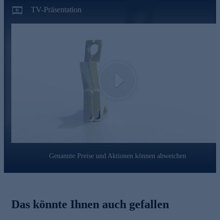
auf Konformität mit den Bestimmungen der Schweizer
TV-Präsentation
Edelmetallkontrollgesetzgebung.
Jetzt bequem online bestellen.
Play
Genannte Preise und Aktionen können abweichen
Das könnte Ihnen auch gefallen