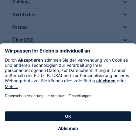
Zahlung
Rechtliches
Partner
Über HSE
Im TV
HSE International
Versand durch
Folge uns
AGB
Datenschutz
Impressum
Alle Rechte vorbehalten. Alle Preise inkl. gesetzlicher MwSt., zzgl. Versandkosten.