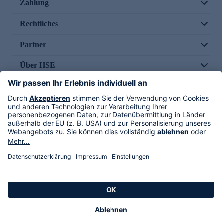
Zahlung
Rechtliches
Partner
Über HSE
Im TV
HSE International
Versand durch
Folge uns
AGB
Datenschutz
Impressum
Alle Rechte vorbehalten. Alle Preise inkl. gesetzlicher MwSt., zzgl. Versandkosten.