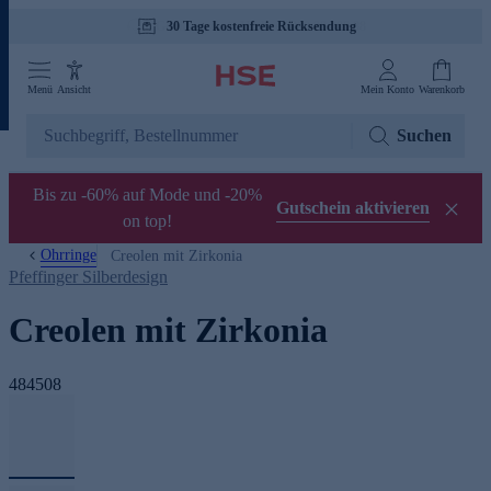
30 Tage kostenfreie Rücksendung
Menü
Ansicht
Mein Konto
Warenkorb
Suchen
Bis zu -60% auf Mode und -20%
Gutschein aktivieren
on top!
Ohrringe
Creolen mit Zirkonia
Pfeffinger Silberdesign
Creolen mit Zirkonia
484508