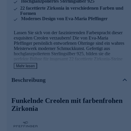
Hochglanzpoliertes Sterlingsilber 925
22 facettierte Zirkonia in verschiedenen Farben und
Formen
Modernes Design von Eva-Maria Pfeffinger
Lassen Sie sich von der faszinierenden Farbenpracht dieser
exquisiten Creolen verzaubern! Die von Eva-Maria
Pfeffinger persönlich entworfenen Ohrringe sind ein wahres
Meisterwerk moderner Schmuckkunst. Gefertigt aus
hochglanzpoliertem Sterlingsilber 925, bilden sie die
perfekte Bühne für insgesamt 22 facettierte Zirkonia-Steine
in einem bezaubernden Farbenspiel aus Blau- und
Mehr lesen
Grüntönen. Die kunstvoll arrangierten Steine in
verschiedenen Formen – von rund über oval bis hin zu
Beschreibung
tropfen- und navettförmig – verleihen den Creolen eine
einzigartige Dynamik und Lebendigkeit. Jeder einzelne Stein
ist präzise in Krappenfassung gesetzt, was ihre Brillanz
optimal zur Geltung bringt. Mit einem Durchmesser von
Funkelnde Creolen mit farbenfrohen
etwa 2,11 cm und einer Länge von 3,27 cm sind diese
Creolen ein echter Blickfang, der dennoch angenehm zu
Zirkonia
tragen ist. Der sichere Klappverschluss sorgt dafür, dass Sie
Ihr neues Lieblingsaccessoire den ganzen Tag über
unbeschwert genießen können. Ob als glamouröses
Highlight zu Ihrem Abend-Outfit oder als farbenfroher