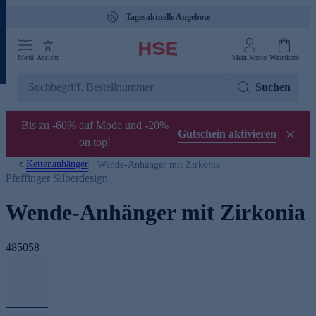
Tagesaktuelle Angebote
Menü
Ansicht
Mein Konto
Warenkorb
Suchen
Bis zu -60% auf Mode und -20%
Gutschein aktivieren
on top!
Kettenanhänger
Wende-Anhänger mit Zirkonia
Pfeffinger Silberdesign
Wende-Anhänger mit Zirkonia
485058