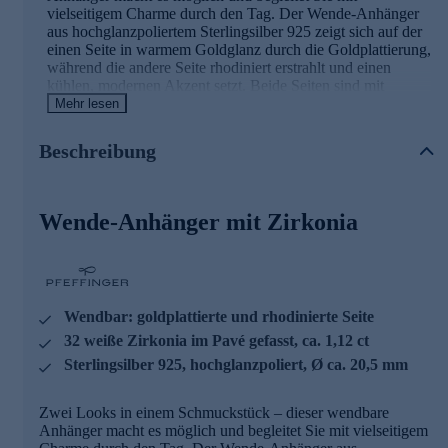
vielseitigem Charme durch den Tag. Der Wende-Anhänger
aus hochglanzpoliertem Sterlingsilber 925 zeigt sich auf der
einen Seite in warmem Goldglanz durch die Goldplattierung,
während die andere Seite rhodiniert erstrahlt und einen
kühlen, modernen Akzent setzt. Beide Seiten sind mit
insgesamt 32 funkelnden weißen Zirkonia im Brillantschliff
Mehr lesen
verziert, die im Pavé gefasst sind und ein Gesamtgewicht
von ca. 1,12 ct aufweisen. Das markante Kreuz-Design
Beschreibung
verleiht dem Anhänger eine symbolische Note und macht
ihn zu einem ausdrucksvollen Begleiter für jeden Anlass. Mit
einem Durchmesser von ca. 20,5 mm und einem
Ösendurchlass von 4,5 x 2,5 mm lässt sich der Anhänger
Wende-Anhänger mit Zirkonia
mühelos an Ihrer Lieblingskette befestigen. Dieses
Schmuckstück im modernen Design wurde von Eva-Maria
Pfeffinger selbst entworfen und stammt aus der eigenen
Schmuckmanufaktur in Pforzheim, die bereits in der dritten
Generation fertigt. Jedes Schmuckstück wird nach deutschen
Wendbar: goldplattierte und rhodinierte Seite
Qualitätsstandards geprüft. Was die Qualität unserer
Schmuckstücke angeht, gehen wir keine Kompromisse ein.
32 weiße Zirkonia im Pavé gefasst, ca. 1,12 ct
Aus diesem Grund werden unsere Schmuckwaren von
Sterlingsilber 925, hochglanzpoliert, Ø ca. 20,5 mm
unserer Qualitätssicherung und seitens des Lieferanten
strengsten Prüfprozessen unterzogen. Unter anderem
beinhalten unsere Prüfprozesse Prüfungen auf Konformität
Zwei Looks in einem Schmuckstück – dieser wendbare
mit den Bestimmungen der Schweizer
Anhänger macht es möglich und begleitet Sie mit vielseitigem
Edelmetallkontrollgesetzgebung. Hinweis: Die abgebildete