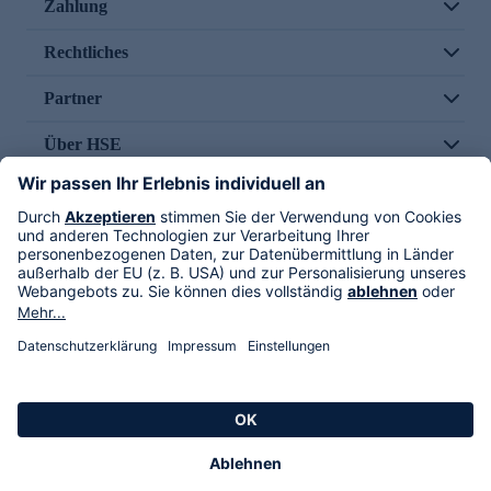
Zahlung
Rechtliches
Partner
Über HSE
Im TV
HSE International
Versand durch
Folge uns
AGB
Datenschutz
Impressum
Alle Rechte vorbehalten. Alle Preise inkl. gesetzlicher MwSt., zzgl. Versandkosten.