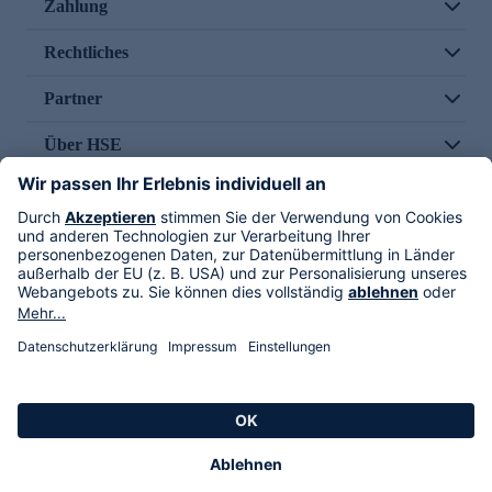
Zahlung
Rechtliches
Partner
Über HSE
Im TV
HSE International
Versand durch
Folge uns
AGB
Datenschutz
Impressum
Alle Rechte vorbehalten. Alle Preise inkl. gesetzlicher MwSt., zzgl. Versandkosten.