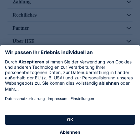
Zahlung
Rechtliches
Partner
Über HSE
Im TV
HSE International
Versand durch
Folge uns
AGB
Datenschutz
Impressum
Alle Rechte vorbehalten. Alle Preise inkl. gesetzlicher MwSt., zzgl. Versandkosten.