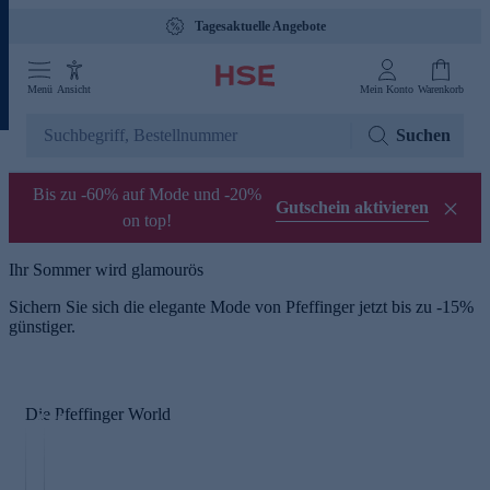
Tagesaktuelle Angebote
Menü
Ansicht
Mein Konto
Warenkorb
Suchen
Bis zu -60% auf Mode und -20%
Gutschein aktivieren
on top!
Ihr Sommer wird glamourös
Sichern Sie sich die elegante Mode von Pfeffinger jetzt bis zu -15%
S
günstiger.
c
h
T
m
r
u
Die Pfeffinger World
e
c
n
k
d
st
m
ü