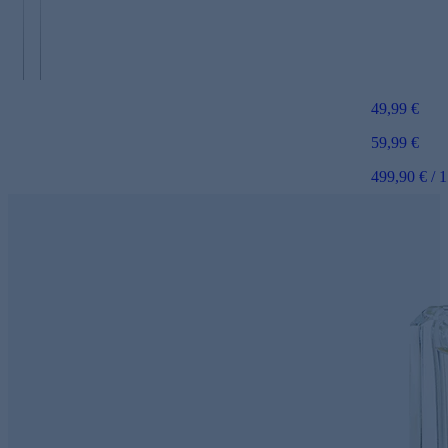
o
c
d
k
e
e
49,99 €
59,99 €
499,90 €
/
1