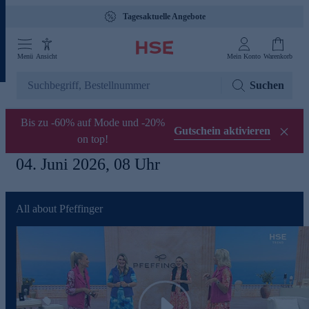
Gebührenfreie Hotline 0800 29 888 88
Menü
Ansicht
Mein Konto
Warenkorb
Suchen
Bis zu -60% auf Mode und -20%
Gutschein aktivieren
on top!
04. Juni 2026, 08 Uhr
All about Pfeffinger