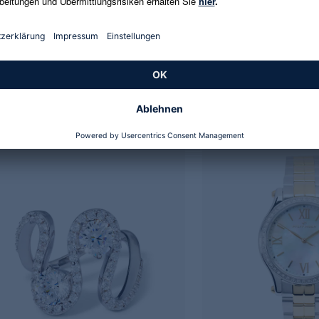
inger Glanzstücke
Pfeffinger Silberdesign
elkette 3,0 mm
Armband "Sterne"
 €
249,00 €
9 €
-33%