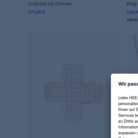
Armband mit Zirkonia
Ring 
279,00 €
149,9
199,0