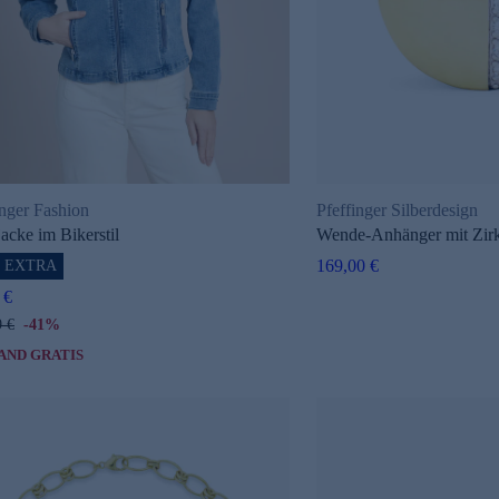
inger Fashion
Pfeffinger Silberdesign
jacke im Bikerstil
Wende-Anhänger mit Zir
169,00 €
% EXTRA
 €
9 €
-41%
AND GRATIS