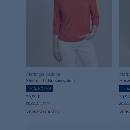
Pfeffinger Fashion
Pfeff
Shirt mit U-Bootausschnitt
Hosen
-20% EXTRA
-20
29,99 €
39,98
59,99 €
-50%
89,99 
VERSAND GRATIS
VERS