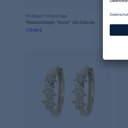
Pfeffinger Silberdesign
Pfeff
Wendeanhänger "Kreuz" mit Zirkonia
Spieg
179,00 €
99,98
149,9