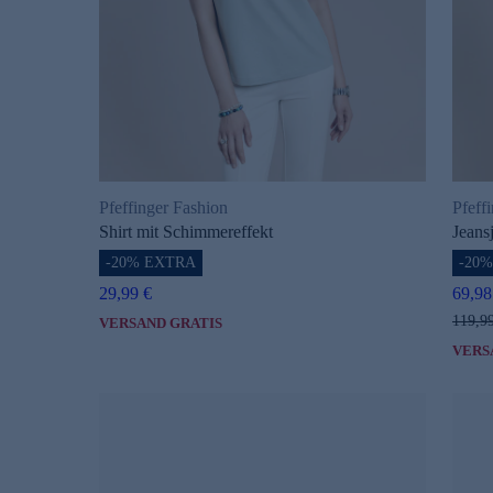
Pfeffinger Fashion
Pfeff
Shirt mit Schimmereffekt
Jeans
-20% EXTRA
-20
29,99 €
69,98
119,9
VERSAND GRATIS
VERS