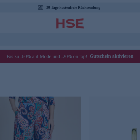
30 Tage kostenfreie Rücksendung
Gutschein aktivieren
Bis zu -60% auf Mode und -20% on top!