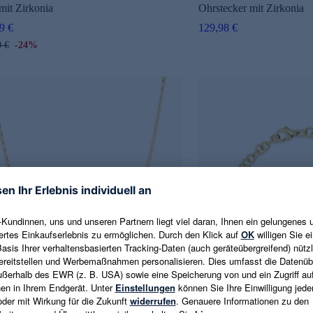
mit Zirkonia
Ohrstecker mit Zirkonia
9 €
129,98 €
0 €
-24%