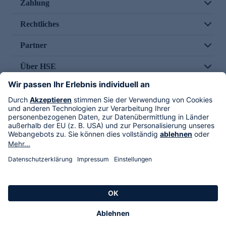
Zahlung
Rechtliches
Partner
Über HSE
Im TV
HSE International
Versand durch
Folge uns
AGB
Datenschutz
Impressum
Alle Rechte vorbehalten. Alle Preise inkl. gesetzlicher MwSt., zzgl. Versandkosten.