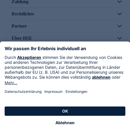
Zahlung
Rechtliches
Partner
Über HSE
Im TV
HSE International
Versand durch
Folge uns
AGB
Datenschutz
Impressum
Alle Rechte vorbehalten. Alle Preise inkl. gesetzlicher MwSt., zzgl. Versandkosten.