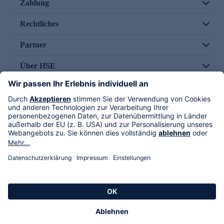
Zahlung
Rechtliches
Partner
Über HSE
Im TV
HSE International
Versand durch
Folge uns
AGB
Datenschutz
Impressum
Alle Rechte vorbehalten. Alle Preise inkl. gesetzlicher MwSt., zzgl. Versandkosten.