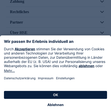
Zahlung
Rechtliches
Partner
Über HSE
Im TV
HSE International
Versand durch
Folge uns
AGB
Datenschutz
Impressum
Alle Rechte vorbehalten. Alle Preise inkl. gesetzlicher MwSt., zzgl. Versandkosten.