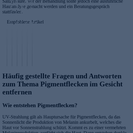
Salizylsäure. Vor der Behandlung sollte jedoch eine ausführliche
v
n
w
u
Hautanalyse gemacht werden und ein Beratungsgespräch
e
b
B
e
c
stattfinden.
r
r
e
g
k
T
k
a
a
b
G
u
Empfohlene Artikel
l
u
c
e
es
c
e
e
h
k
c
h
i
n
w
o
h
m
n
st
a
m
e
a
e
yl
v
m
n
s
r
e
e
e
k
k
n
n
s
n
e
e
Häufig gestellte Fragen und Antworten
zum Thema Pigmentflecken im Gesicht
entfernen
Wie entstehen Pigmentflecken?
UV-Strahlung gilt als Hauptursache für Pigmentflecken, da das
Sonnenlicht die Produktion von Melanin ankurbelt, welches die
Haut vor Sonnenstrahlung schützt. Kommt es zu einer vermehrten
Melaninproduktion, verfärbt sich die Haut. Dann entstehen dunkle