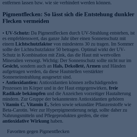
entfernen lassen bzw. wie sie verhindert werden können.
Pigmentflecken: So lässt sich die Entstehung dunkler
Flecken vermeiden
•
UV-Schutz:
Da Pigmentflecken durch UV-Strahlung entstehen, ist
es empfehlenswert, das ganze Jahr über einen Sonnenschutz mit
einem
Lichtschutzfaktor
von mindestens 30 zu tragen. Im Sommer
sollte der Lichtschutzfaktor 50 betragen. Optimal wirkt der UV-
Schutz in Kombination mit Zink, das die Haut mit wertvollen
e
Mineralien versorgt. Wichtig: Der Sonnenschutz sollte nicht nur im
Gesicht,
sondern auch an
Hals, Dekolleté, Armen
und Händen
aufgetragen werden, da diese Hautstellen verstärkter
Sonneneinstrahlung ausgesetzt sind.
•
Antioxidantien:
Antioxidantien können zellschädigenden
Prozessen im Körper und in der Haut entgegenwirken,
freie
Radikale
bekämpfen
und die Anzeichen vorzeitiger Hautalterung
mindern. Zur Gruppe der bekanntesten Antioxidantien gehören
V
itamin C, Vitamin E,
Selen sowie sekundäre Pflanzenstoffe wie
Beta-Carotin. Wer zur Hyperpigmentierung neigt, sollte daher zu
Nahrungsmitteln und Pflegeprodukten greifen, die eine
antioxidative Wirkung
haben.
Favoriten gegen Pigmentflecken