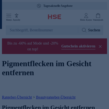
Tagesaktuelle Angebote
Menü
Ansicht
Mein Konto
Warenkorb
Suchen
Bis zu -60% auf Mode und -20%
Gutschein aktivieren
on top!
Pigmentflecken im Gesicht
entfernen
Ratgeber-Übersicht
>
Beautyratgeber-Übersicht
Pigmentflecken im Gesicht entfernen