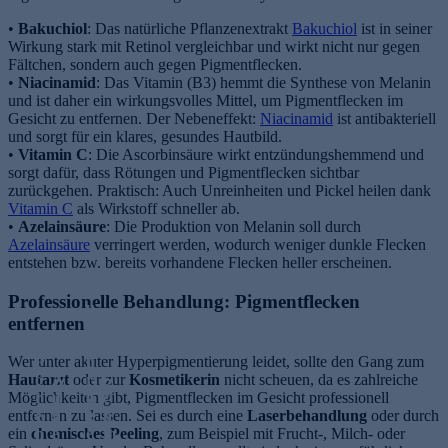
•
Bakuchiol
: Das natürliche Pflanzenextrakt
Bakuchiol
ist in seiner
Wirkung stark mit Retinol vergleichbar und wirkt nicht nur gegen
Fältchen, sondern auch gegen Pigmentflecken.
•
Niacinamid
: Das Vitamin (B3) hemmt die Synthese von Melanin
und ist daher ein wirkungsvolles Mittel, um Pigmentflecken im
Gesicht zu entfernen. Der Nebeneffekt:
Niacinamid
ist antibakteriell
und sorgt für ein klares, gesundes Hautbild.
•
Vitamin C
: Die Ascorbinsäure wirkt entzündungshemmend und
sorgt dafür, dass Rötungen und Pigmentflecken sichtbar
zurückgehen. Praktisch: Auch Unreinheiten und Pickel heilen dank
Vitamin C
als Wirkstoff schneller ab.
•
Azelainsäure
: Die Produktion von Melanin soll durch
Azelainsäure
verringert werden, wodurch weniger dunkle Flecken
entstehen bzw. bereits vorhandene Flecken heller erscheinen.
A
Professionelle Behandlung: Pigmentflecken
u
entfernen
g
e
Wer unter akuter Hyperpigmentierung leidet, sollte den Gang zum
P
n
Hautarzt
o
A
oder zur
ri
S
Kosmetikerin
nicht scheuen, da es zahlreiche
Möglichkeiten gibt, Pigmentflecken im Gesicht professionell
r
u
n
c
entfernen zu lassen. Sei es durch eine
e
g
g
h
Laserbehandlung
oder durch
ein
chemisches Peeling
n
e
e
m
, zum Beispiel mit Frucht-, Milch- oder