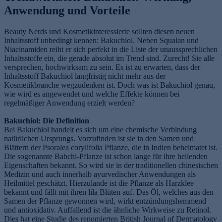
Anwendung und Vorteile
Beauty Nerds und Kosmetikinteressierte sollten diesen neuen
Inhaltsstoff unbedingt kennen: Bakuchiol. Neben Squalan und
Niacinamiden reiht er sich perfekt in die Liste der unaussprechlichen
Inhaltsstoffe ein, die gerade absolut im Trend sind. Zurecht! Sie alle
versprechen, hochwirksam zu sein. Es ist zu erwarten, dass der
Inhaltsstoff Bakuchiol langfristig nicht mehr aus der
Kosmetikbranche wegzudenken ist. Doch was ist Bakuchiol genau,
wie wird es angewendet und welche Effekte können bei
regelmäßiger Anwendung erzielt werden?
Bakuchiol: Die Definition
Bei Bakuchiol handelt es sich um eine chemische Verbindung
natürlichen Ursprungs. Vorzufinden ist sie in den Samen und
Blättern der Psoralea corylifolia Pflanze, die in Indien beheimatet ist.
Die sogenannte Babchi-Pflanze ist schon lange für ihre heilenden
Eigenschaften bekannt. So wird sie in der traditionellen chinesischen
Medizin und auch innerhalb ayurvedischer Anwendungen als
Heilmittel geschätzt. Hierzulande ist die Pflanze als Harzklee
bekannt und fällt mit ihren lila Blüten auf. Das Öl, welches aus den
Samen der Pflanze gewonnen wird, wirkt entzündungshemmend
und antioxidativ. Auffallend ist die ähnliche Wirkweise zu Retinol.
Dies hat eine Studie des renomierten British Journal of Dermatology