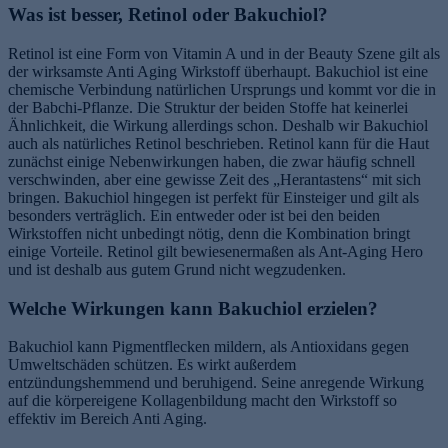
Was ist besser, Retinol oder Bakuchiol?
Retinol ist eine Form von Vitamin A und in der Beauty Szene gilt als
der wirksamste Anti Aging Wirkstoff überhaupt. Bakuchiol ist eine
chemische Verbindung natürlichen Ursprungs und kommt vor die in
der Babchi-Pflanze. Die Struktur der beiden Stoffe hat keinerlei
Ähnlichkeit, die Wirkung allerdings schon. Deshalb wir Bakuchiol
auch als natürliches Retinol beschrieben. Retinol kann für die Haut
zunächst einige Nebenwirkungen haben, die zwar häufig schnell
verschwinden, aber eine gewisse Zeit des „Herantastens“ mit sich
bringen. Bakuchiol hingegen ist perfekt für Einsteiger und gilt als
besonders verträglich. Ein entweder oder ist bei den beiden
Wirkstoffen nicht unbedingt nötig, denn die Kombination bringt
einige Vorteile. Retinol gilt bewiesenermaßen als Ant-Aging Hero
und ist deshalb aus gutem Grund nicht wegzudenken.
Welche Wirkungen kann Bakuchiol erzielen?
Bakuchiol kann Pigmentflecken mildern, als Antioxidans gegen
Umweltschäden schützen. Es wirkt außerdem
entzündungshemmend und beruhigend. Seine anregende Wirkung
auf die körpereigene Kollagenbildung macht den Wirkstoff so
effektiv im Bereich Anti Aging.