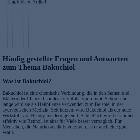
Empfohlene Artikel
ia
S
ts
o
ci
q
b
f
R
n
u
ü
tl
et
a
a
r
a
i
m
l
st
s
n
id
a
e
e
ol
e
n
n
r
Häufig gestellte Fragen und Antworten
zum Thema Bakuchiol
Was ist Bakuchiol?
Bakuchiol ist eine chemische Verbindung, die in den Samen und
Blättern der Pflanze Psoralea corylifolia vorkommt. Schon sehr
lange wird sie als Heilpflanze verwendet, zum Beispiel in der
ayurvedischen Medizin. Seit kurzem wird Bakuchiol als der neue
Wirkstoff von Beauty Insidern gefeiert. Schließlich wirkt er ähnlich
effektiv wie Retinol, ist aber für Viele besser verträglich. Für
Menschen, die Naturkosmetik bevorzugen, ist er auch eine gute
Wahl.