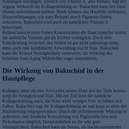
Reizungen beruhigen. Ähnlich wie Vitamin A, also Retinol, regt der
vegane Wirkstoff die Kollagenbildung an. Bakuchiol kann bei Akne
ebenso unterstützend wirken. Beide können das Hautbild verfeinern,
Hautverfärbungen, wie zum Beispiel durch Pigmentschäden,
reduzieren. Bakuchiol wird auch als natürliches Vitamin A
bezeichnet.
Retinol kann in einer hohen Konzentration die Haut zunächst reizen,
die natürliche Variante gilt als leichter verträglich. Doch eine
Entscheidung zwischen den beiden ist gar nicht unbedingt nötig,
denn auch eine kombinierte Anwendung macht Sinn. Bakuchiol
kann die Retinol Verträglichkeit verbessern, die Wirkung des
beliebten Anti-Aging Wirkstoffes sogar unterstützen.
Die Wirkung von Bakuchiol in der
Hautpflege
Kollagen stützt als eine Art Gerüst unsere Haut aus der Tiefe heraus,
sorgt für Festigkeit und Halt. Mit der Zeit lässt die natürliche
Kollagenbildung nach, die Haut wirkt weniger Fest, es bilden sich
Falten. Bakuchiol regt die Kollagenbildung an und kann so aktiv der
Hautalterung entgegenwirken. Durch die zellerneuernde Wirkung ist
außerdem eine deutliche Reduzierung von Pigmentflecken und
Pickelmalen möglich. Herauszuheben ist die sehr gute
Verträglichkeit. Bakuchiol kann als Serum, als hochkonzentrierter