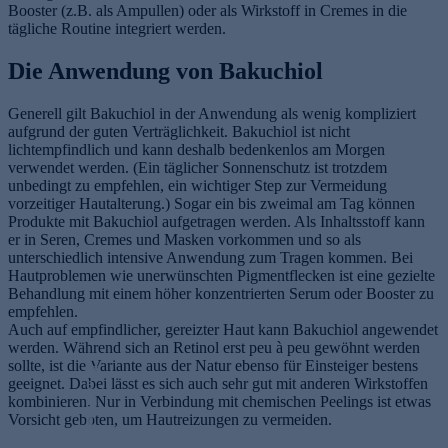
Booster (z.B. als Ampullen) oder als Wirkstoff in Cremes in die
tägliche Routine integriert werden.
Die Anwendung von Bakuchiol
Generell gilt Bakuchiol in der Anwendung als wenig kompliziert
aufgrund der guten Verträglichkeit. Bakuchiol ist nicht
lichtempfindlich und kann deshalb bedenkenlos am Morgen
verwendet werden. (Ein täglicher Sonnenschutz ist trotzdem
unbedingt zu empfehlen, ein wichtiger Step zur Vermeidung
vorzeitiger Hautalterung.) Sogar ein bis zweimal am Tag können
Produkte mit Bakuchiol aufgetragen werden. Als Inhaltsstoff kann
er in Seren, Cremes und Masken vorkommen und so als
unterschiedlich intensive Anwendung zum Tragen kommen. Bei
Hautproblemen wie unerwünschten Pigmentflecken ist eine gezielte
Behandlung mit einem höher konzentrierten Serum oder Booster zu
empfehlen.
Auch auf empfindlicher, gereizter Haut kann Bakuchiol angewendet
werden. Während sich an Retinol erst peu à peu gewöhnt werden
sollte, ist die Variante aus der Natur ebenso für Einsteiger bestens
G
geeignet. Dabei lässt es sich auch sehr gut mit anderen Wirkstoffen
e
kombinieren. Nur in Verbindung mit chemischen Peelings ist etwas
si
Vorsicht geboten, um Hautreizungen zu vermeiden.
c
N
h
S