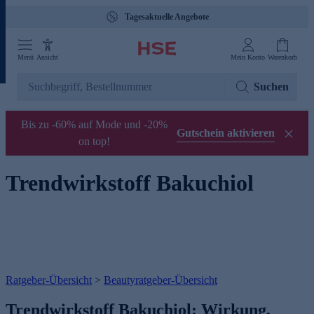
Tagesaktuelle Angebote
Menü
Ansicht
Mein Konto
Warenkorb
Suchen
Bis zu -60% auf Mode und -20%
Gutschein aktivieren
on top!
Trendwirkstoff Bakuchiol
Ratgeber-Übersicht
>
Beautyratgeber-Übersicht
Trendwirkstoff Bakuchiol: Wirkung,