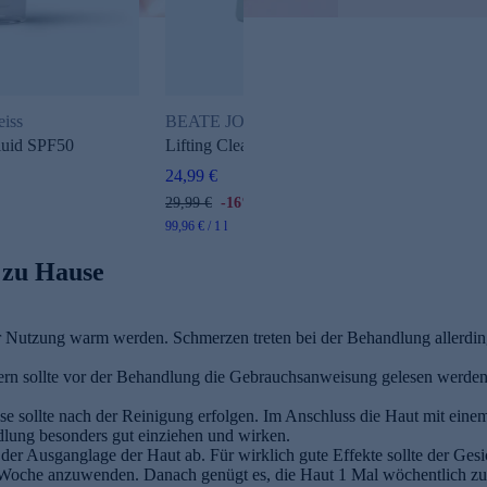
eiss
BEATE JOHNEN SKINLIKE Skin Therapist
luid SPF50
Lifting Cleansing Gel
24,99 €
29,99 €
-16%
99,96 € / 1 l
 zu Hause
 Nutzung warm werden. Schmerzen treten bei der Behandlung allerdings
sern sollte vor der Behandlung die Gebrauchsanweisung gelesen werden.
se sollte nach der Reinigung erfolgen. Im Anschluss die Haut mit eine
lung besonders gut einziehen und wirken.
 der Ausganglage der Haut ab. Für wirklich gute Effekte sollte der Ge
 Woche anzuwenden. Danach genügt es, die Haut 1 Mal wöchentlich zu 