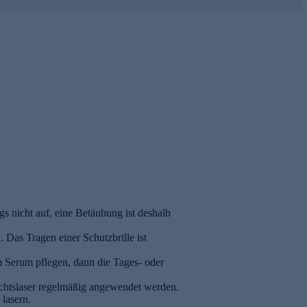
Judith Williams Peptide Science
BEATE JOHNEN SKINLI
Copper Peptide Night Cream
Plumping Spray
49,99 €
29,99 €
499,90 € / 1 l
299,90 € / 1 ml
 nicht auf, eine Betäubung ist deshalb
 Das Tragen einer Schutzbrille ist
m Serum pflegen, dann die Tages- oder
sichtslaser regelmäßig angewendet werden.
lasern.