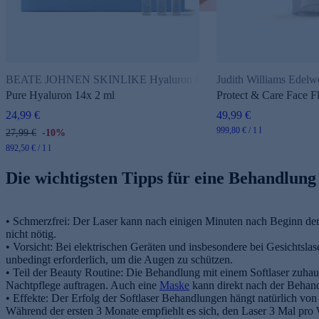
BEATE JOHNEN SKINLIKE Hyaluron Intelligence
Judith Williams Edelw
Pure Hyaluron 14x 2 ml
Protect & Care Face F
24,99 €
49,99 €
999,80 € / 1 l
27,99 €
-10%
892,50 € / 1 l
Die wichtigsten Tipps für eine Behandlung
• Schmerzfrei: Der Laser kann nach einigen Minuten nach Beginn der
nicht nötig.
• Vorsicht: Bei elektrischen Geräten und insbesondere bei Gesichtsla
unbedingt erforderlich, um die Augen zu schützen.
• Teil der Beauty Routine: Die Behandlung mit einem Softlaser zuhau
Nachtpflege auftragen. Auch eine
Maske
kann direkt nach der Behand
• Effekte: Der Erfolg der Softlaser Behandlungen hängt natürlich von
Während der ersten 3 Monate empfiehlt es sich, den Laser 3 Mal pro