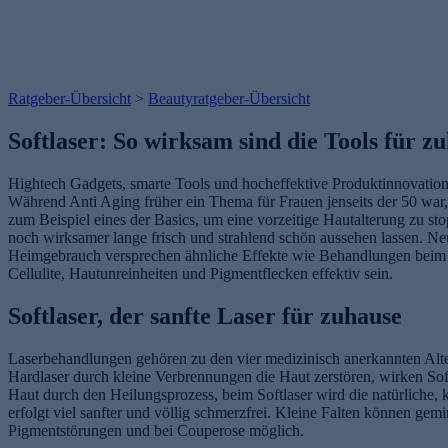
Ratgeber-Übersicht
>
Beautyratgeber-Übersicht
Softlaser: So wirksam sind die Tools für z
Hightech Gadgets, smarte Tools und hocheffektive Produktinnovation
Während Anti Aging früher ein Thema für Frauen jenseits der 50 war, 
zum Beispiel eines der Basics, um eine vorzeitige Hautalterung z
noch wirksamer lange frisch und strahlend schön aussehen lassen. N
Heimgebrauch versprechen ähnliche Effekte wie Behandlungen beim Pro
Cellulite, Hautunreinheiten und Pigmentflecken effektiv sein.
Softlaser, der sanfte Laser für zuhause
Laserbehandlungen gehören zu den vier medizinisch anerkannten Alte
Hardlaser durch kleine Verbrennungen die Haut zerstören, wirken So
Haut durch den Heilungsprozess, beim Softlaser wird die natürliche,
erfolgt viel sanfter und völlig schmerzfrei. Kleine Falten können g
Pigmentstörungen und bei Couperose möglich.