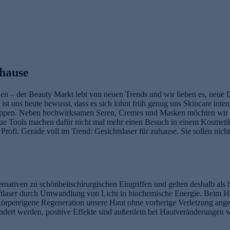
uhause
en – der Beauty Markt lebt von neuen Trends und wir lieben es, neue 
ist uns heute bewusst, dass es sich lohnt früh genug uns Skincare inte
u stoppen. Neben hochwirksamen Seren, Cremes und Masken möchten wi
eue Tools machen dafür nicht mal mehr einen Besuch in einem Kosmetik
fi. Gerade voll im Trend: Gesichtslaser für zuhause. Sie sollen nicht
rnativen zu schönheitschirurgischen Eingriffen und gelten deshalb als
ftlaser durch Umwandlung von Licht in biochemische Energie. Beim Har
 körpereigene Regeneration unsere Haut ohne vorherige Verletzung ange
emindert werden, positive Effekte sind außerdem bei Hautveränderunge