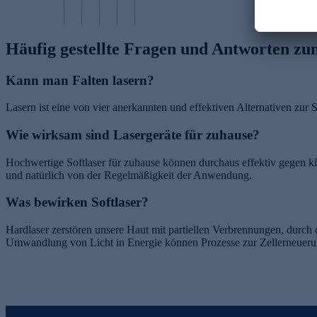
Häufig gestellte Fragen und Antworten zu
Kann man Falten lasern?
Lasern ist eine von vier anerkannten und effektiven Alternativen zur 
Wie wirksam sind Lasergeräte für zuhause?
Hochwertige Softlaser für zuhause können durchaus effektiv gegen k
und natürlich von der Regelmäßigkeit der Anwendung.
Was bewirken Softlaser?
Hardlaser zerstören unsere Haut mit partiellen Verbrennungen, durch
Umwandlung von Licht in Energie können Prozesse zur Zellerneuerun