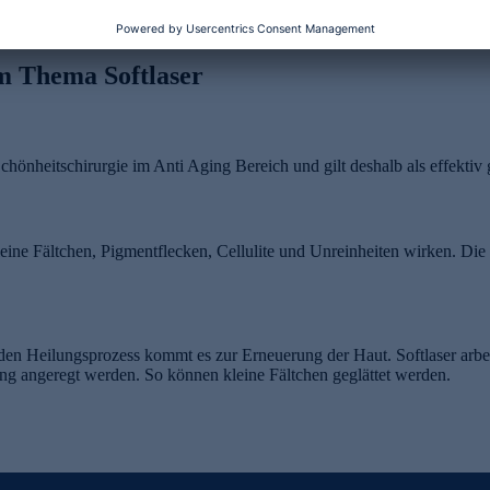
m Thema Softlaser
Schönheitschirurgie im Anti Aging Bereich und gilt deshalb als effektiv
leine Fältchen, Pigmentflecken, Cellulite und Unreinheiten wirken. Di
 den Heilungsprozess kommt es zur Erneuerung der Haut. Softlaser arbei
g angeregt werden. So können kleine Fältchen geglättet werden.