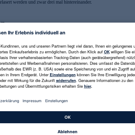
elasert werden und zwar drei mal hintereinander.
en
kt verknittert. Hier kann der Softlaser aktiv helfen, auch durch die An
n gemildert werden. Schlaffe und fahler Teint wirkt wieder frischer u
 mit wichtigen Nährstoffen versorgt. Bei unreiner Haut und vergröße
. Viele Gesichtslaser lassen sich ebenfalls am Körper partiell einsetze