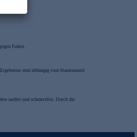
 gegen Falten.
e Ergebnisse sind abhängig vom Hautzustand
ten sanfter und schmerzfrei. Durch die