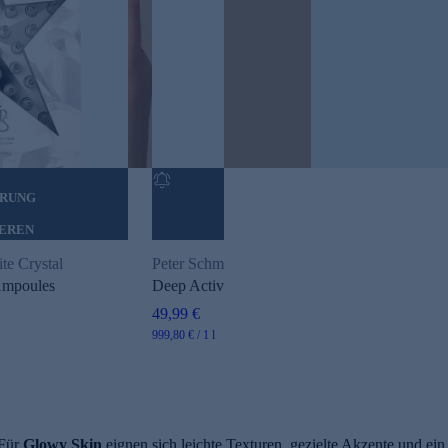
ERUNG
ERINNERUNG
IEREN
AKTIVIEREN
te Crystal
Peter Schmidinger Beauty Perfection
Ampoules
Deep Active Elixir
49,99 €
999,80 € / 1 l
 Für
Glowy Skin
eignen sich leichte Texturen, gezielte Akzente und ein