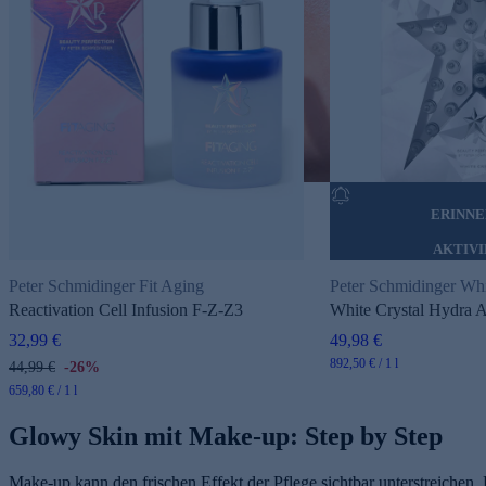
ERINN
AKTIV
Peter Schmidinger Fit Aging
Peter Schmidinger Whi
Reactivation Cell Infusion F-Z-Z3
White Crystal Hydra 
32,99 €
49,98 €
892,50 € / 1 l
44,99 €
-26%
659,80 € / 1 l
Glowy Skin mit Make-up: Step by Step
Make-up kann den frischen Effekt der Pflege sichtbar unterstreichen.