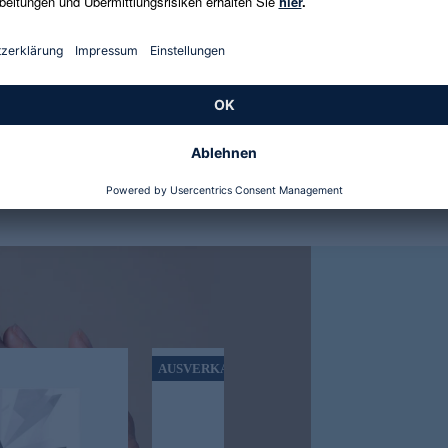
e Haut geschmeidig und rundet die Routine ab. Je nach Hauttyp kann die
bei Bedarf mit Make-up kombinieren lassen.
chützt die Haut vor UV-Strahlung und unterstützt eine langfristig gepf
 sein.
AUSVERKAUFT