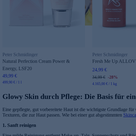
Peter Schmidinger
Peter Schmidinger
Natural Perfection Cream Power &
Fresh Me Up ALLOV
Energy, LSF20
24,99 €
49,99 €
34,99 €
-28%
499,90 € / 1 l
4.165,00 € / 1 kg
Glowy Skin durch Pflege: Die Basis für ein
Eine gepflegte, gut vorbereitete Haut ist die wichtigste Grundlage für
Texturen, die zur Haut passen. Wie bei einer gut abgestimmten
Skinca
1. Sanft reinigen
Eine milde Reinigung entfernt Make-up, Talg, Sonnenschutz und Rüc