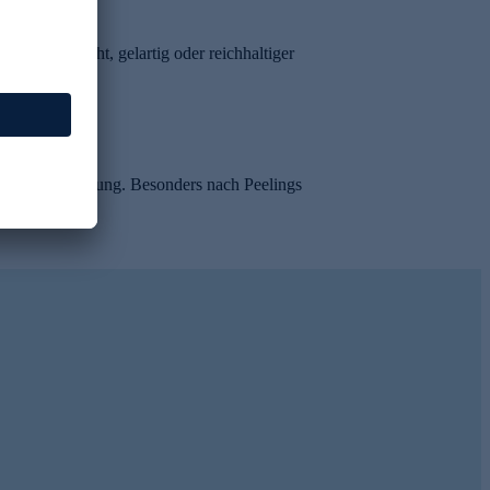
 Textur leicht, gelartig oder reichhaltiger
legte Ausstrahlung. Besonders nach Peelings
AUSVERKAUFT