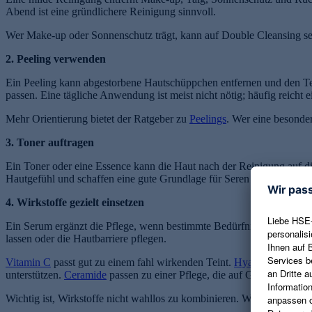
Abend ist eine gründlichere Reinigung sinnvoll.
Wer Make-up oder Sonnenschutz trägt, kann auf Double Cleansing setz
2. Peeling verwenden
Ein Peeling kann abgestorbene Hautschüppchen entfernen und den Tein
passen. Eine tägliche Anwendung ist meist nicht nötig; häufig reicht 
Mehr Orientierung bietet der Ratgeber zu
Peelings
. Wer eine besonder
3. Toner auftragen
Ein Toner oder eine Essence kann die Haut nach der Reinigung auf die
Hautgefühl und schaffen eine gute Grundlage für Seren und Cremes.
4. Wirkstoffe gezielt einsetzen
Ein Serum ergänzt die Pflege, wenn bestimmte Bedürfnisse im Fokus
lassen oder die Hautbarriere pflegen.
Vitamin C
passt gut zu einem fahl wirkenden Teint.
Hyaluron
spendet
unterstützen.
Ceramide
passen zu einer Pflege, die auf Geschmeidigkei
Wichtig ist, Wirkstoffe nicht wahllos zu kombinieren. Wenige gut pass