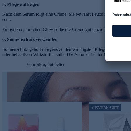
5. Pflege auftragen
Nach dem Serum folgt eine Creme. Sie bewahrt Feuchtigkeit, pflegt di
sein.
Für einen natürlichen Glow sollte die Creme gut einziehen und sich 
6. Sonnenschutz verwenden
Sonnenschutz gehört morgens zu den wichtigsten Pflegeschritten. Er s
oder bei aktiven Wirkstoffen sollte UV-Schutz Teil der Morgenroutine
Your Skin, but better
AUSVERKAUFT