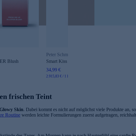
Peter Schmidinger
ER Blush
Smart Kiss Lipgloss SPF 30, Duo
34,99 €
2.915,83 € / 1 l
en frischen Teint
Glowy Skin
. Dabei kommt es nicht auf möglichst viele Produkte an, s
re Routine
werden leichte Formulierungen zuerst aufgetragen, reichhal
kstände des Tages. Am Morgen kann je nach Hautgefühl eine sanfte R