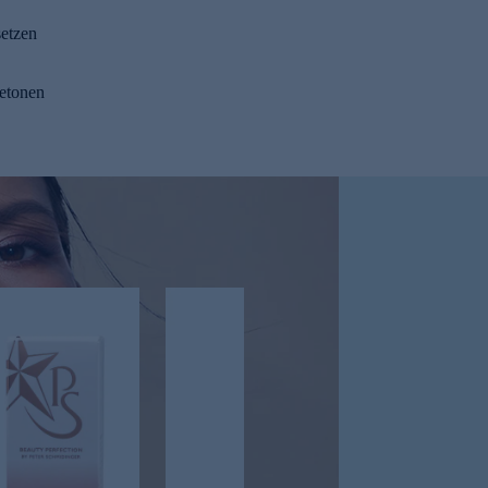
setzen
betonen