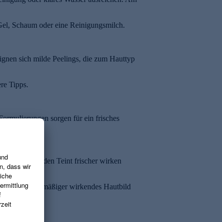
 Gel, Schaum oder eine Reinigungsmilch.
ignen sich milde Peelings, die zum Hauttyp
re Tipps.
Formulierungen sorgen für ein frisches
keit spenden, den Teint frischer wirken
d kann ein ebenmäßiger wirkendes Hautbild
e.