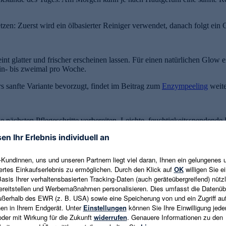
en: Zuerst wird ein ölbasierter Reiniger verwendet, danach folgt ein
t glatter und frischer erscheinen lassen. Für einen natürlichen Glow e
ein- bis zweimal pro Woche.
s sanfte Variante bevorzugt, findet im Beitrag zum
Enzympeeling
weite
 nächsten Pflegeschritte vorbereiten. Leichte, feuchtigkeitsspendende 
 stehen. Für
Glowy Skin
eignen sich vor allem Wirkstoffe, die Feuchtig
 Feuchtigkeit und kann die Haut praller erscheinen lassen. Niacinami
t und eine gepflegte Hautbarriere ausgerichtet ist.
ende Produkte sind meist alltagstauglicher als viele wechselnde Schritt